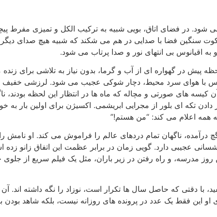
ی شود. در فضای اتاق، بویی شبیه به ترکیب الکل و تمیزی مفرط پیچ
 به اقیانوس بی انتهای نور و صدا پرتاب می شود.
حظه پیش در گهواره ای از آب و گرما، بدون نیاز به تلاشی برای زنده 
س با هوای سرد محیط، دچار شوکی عجیب می شود. لرزشی خفیف از
آن کیسه های صورتی و مچاله که ماه ها در انتظار این لحظه بودند، ن
دادن تکه ای بلور از مجرایی ابریشمی. اکسیژن برای اولین بار به خ
ه همه اعلام می کند: “من هستم!”
درآمده، ناگهان تمام دردهای عالم را فراموش می کند. او نامش را ن
، کشسانی عجیبی دارد. گویی زمان در برابر عظمت این اتفاق زانو ز
ز مدرسه، و راه رفتن در زیر باران، مثل یک فیلم سریع از جلوی چشم
، با دقتی که حاصل سال ها تکرار است، نوزاد را نگه داشته اند. آن
د ۱ در ذهن او ثبت می شود. برای او این فقط یک عدد در پرونده های روزانه نیست، ب