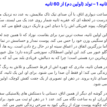
ثانیه 1 – تولد (اولین دم) از 60 ثانیه
ساعت دیواری اتاق، با آن صدای تیک تاک ملایمش، به عدد ده نزدیک م
کوچک، پیوند فیزیکی اش را با دنیای امن و تاریک درون قطع می کند و
این اولین ثانیه، سخت ترین نبرد برای بقاست. نوزاد که تا همین چند ل
او سنگینی وزن خود را حس می کند. پوست نمدار و حساسش در تما
اما بزرگترین اتفاق در اعماق سینه او در حال رخ دادن است. ریه ها، 
گلو عبور می کند. این اولین اصطکاک، سوزشی گزنده دارد؛ مثل عبور 
زیباترین درد هستی است؛ چرا که به دنبالش، فریادی بلند می آید که ب
در همان ثانیه، مادری که چهره اش از فرط خستگی و تلاش به رنگ گچ 
زندگی می کند؛ او فقط آن صدا را می شنود. برای او، این یک ثانیه
صدای تازه بروند. در ذهن او، تصویری از یک جفت کفش کوچک، اولین رو
می شود.
در گوشه ای دیگر از همین اتاق، دستانی با دستکش های پلاستیکی سفید
لرزان. او به ساعت نگاه می کند. عد
که چگونه پوست نوزاد از رنگی کبود به سرخیِ زندگی تغییر می کند.