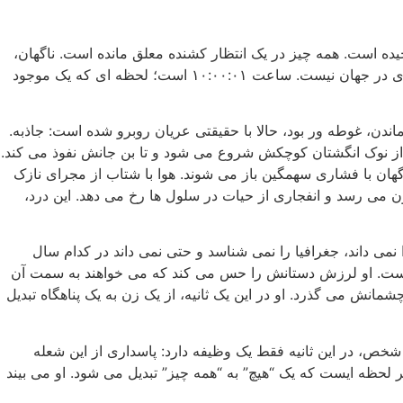
یده است. همه چیز در یک انتظار کشنده معلق مانده است. ناگهان،
درست در لحظه ای که عقربه ثانیه شمار روی عدد یک می ایستد، سکوت سنگین فضا با صدایی در هم می شکند که شبیه هیچ صدای دیگری در جهان نیست. ساعت ۱۰:۰۰:۰۱ است؛ لحظه ای که یک موجود
ماندن، غوطه ور بود، حالا با حقیقتی عریان روبرو شده است: جاذبه.
 نوک انگشتان کوچکش شروع می شود و تا بن جانش نفوذ می کند.
اگهان با فشاری سهمگین باز می شوند. هوا با شتاب از مجرای نازک
ون می رسد و انفجاری از حیات در سلول ها رخ می دهد. این درد،
می داند، جغرافیا را نمی شناسد و حتی نمی داند در کدام سال
ده است. او لرزش دستانش را حس می کند که می خواهند به سمت آن
انش می گذرد. او در این یک ثانیه، از یک زن به یک پناهگاه تبدیل
 شخص، در این ثانیه فقط یک وظیفه دارد: پاسداری از این شعله
لکه شاهد بودن بر لحظه ایست که یک “هیچ” به “همه چیز” تبدیل می شود. او می بیند